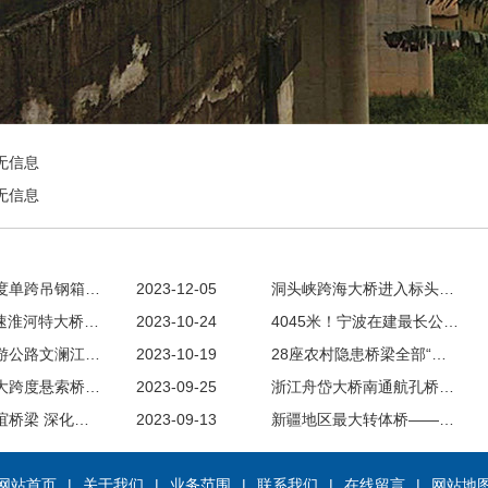
无信息
无信息
度单跨吊钢箱…
2023-12-05
洞头峡跨海大桥进入标头…
高速淮河特大桥…
2023-10-24
4045米！宁波在建最长公…
游公路文澜江…
2023-10-19
28座农村隐患桥梁全部“…
大跨度悬索桥…
2023-09-25
浙江舟岱大桥南通航孔桥…
谊桥梁 深化…
2023-09-13
新疆地区最大转体桥——…
网站首页
|
关于我们
|
业务范围
|
联系我们
|
在线留言
|
网站地