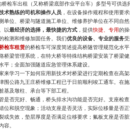
4米的桥检车出租（又称桥梁底部作业平台车）多型号可供
技术熟练的司机和操作人员
，在设备操作规程和使用要求
测单位、桥梁与隧道施工单位、维修养护单位在不同自然
。以
最经济的选择，最快捷的方式
，提供
快捷、专用
的操
的检测和维修加固任务。我们
优良的设备、专业的服务
受
桥检车租赁
的桥检车可深度简述提高桥隧管理规范化水平
路桥梁管理系统，在特大桥等特殊结构桥梁安装了桥梁健
水平；全面加强隧道应急管理体系建设。
学习一下如何应用新技术对桥梁进行定期检查在高架桥
津围公路九王庄桥维修工程已于日前顺利竣工通车。在施
桩基及墩柱、承台等下部工程。
否完好、畅通，桥头排水沟功能是否完好。支座检查
错位和脱空现象；活动支座是否灵活，实际位移量是否正
裂或失效，垫层厚度是否满足位移要求；氟板支座是否脏
内容。