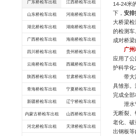
广东桥检车出租
江西桥检车出租
14-2
下，
安排
山东桥检车出租
河南桥检车出租
大桥梁检
湖北桥检车出租
湖南桥检车出租
的检测车
广西桥检车出租
海南桥检车出租
成对桥梁
广州
四川桥检车出租
贵州桥检车出租
应用了公
云南桥检车出租
西藏桥检车出租
护科学化
带大家来
陕西桥检车出租
甘肃桥检车出租
具雏形。
青海桥检车出租
宁夏桥检车出租
完成全部
新疆桥检车出租
辽宁桥检车出租
泄水管是
无断裂、
内蒙古桥检车出租
山西桥检车出租
老化、破
河北桥检车出租
天津桥检车出租
出钢板等