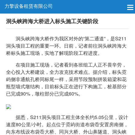
力擎设备租赁有限公司
洞头峡跨海大桥进入标头施工关键阶段
洞头峡跨海大桥作为我区对外的“第二通道”，是S211
洞头项目工程的重要一环。日前，记者前往洞头峡跨海大
桥标头施工现场，实地了解现阶段工程进度。
在项目施工现场，记者看到各班组工人正不畏辛劳，
全心投入大桥建设，全力攻克技术难点。据介绍，标头霓
屿侧非通航孔桥同标尾一样，采用节段预制拼装箱梁和花
瓶型墙式墩结构，目前标头正在进行下构施工，桩基部分
已完成90%，墩柱部分已完成60%。
据悉，S211洞头项目工程主体全长约5.05公里，设计
速度80公里/小时。起点位于霓屿街道布袋岙安置房南侧，
向东布线设布袋岙大桥、同兴大桥、外山鼻隧道、洞头峡